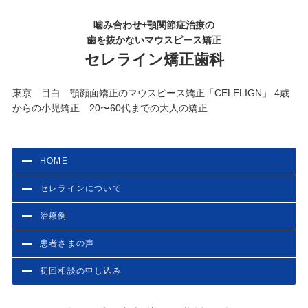
噛み合わせ+顎関節症治療の
歯を抜かないマウスピース矯正
セレライン矯正歯科
東京 目白 顎顔面矯正のマウスピース矯正「CELELIGN」 4歳
からの小児矯正 20〜60代までの大人の矯正
HOME
セレラインについて
治療例
患者さまの声
初回相談の申し込み